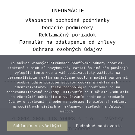
INFORMÁCIE
Všeobecné obchodné podmienky
Dodacie podmienky
Reklamačný poriadok
Formulár na odstúpenie od zmluvy
Ochrana osobných údajov
ODBER NOVINIEK
Na našich webových stránkach používame súbory cookies.
Niektoré z nich sú nevyhnutné, zatiaľ čo iné nám pomáhajú
vylepšiť tento web a váš používateľský zážitok. Na
personalizáciu reklám spracúvame spolu s našimi partnermi
osobné údaje pomocou súborov cookie a reklamných
identifikátorov. Tieto technológie používame aj na
nepersonalizované reklamy. Kliknutím na tlačidlo „Súhlasím
so všetkými“ súhlasíte s využívaním cookies a predaním
údajov o správaní na webe na zobrazenie cielenej reklamy
na sociálnych sieťach a reklamných sieťach na ďalších
weboch.
© 2014–2026 ITS YOURS s.r.o. – Všetky
Súhlasím so všetkými
Podrobné nastavenia
práva vyhradené