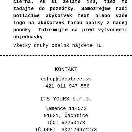
čierna. Ak si želáte inú, tiež to
zadajte do poznámky. Samozrejme radi
potlačíme akýkoľvek text alebo vaše
logo na akúkoľvek farbu obálky z našej
ponuky. Informujte sa pred vytvorením
objednávky.
Všetky druhy obálok nájdete
TU.
KONTAKT
eshop@ideatree.sk
+421 911 947 556
ITS YOURS s.r.o.
Kamence 1145/2
91621, Čachtice
IČO: 52253473
IČ DPH: SK2120974273