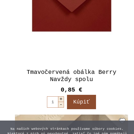
Tmavočervená obálka Berry
Navždy spolu
0,85 €
Na našich webových stránkach používame súbory cookies.
Niektoré z nich sú nevyhnutné, zatiaľ čo iné nám pomáhajú