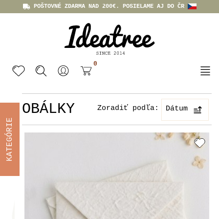
POŠTOVNÉ ZDARMA NAD 200€. POSIELAME AJ DO ČR
0
OBÁLKY
Zoradiť podľa:
Dátum
KATEGÓRIE