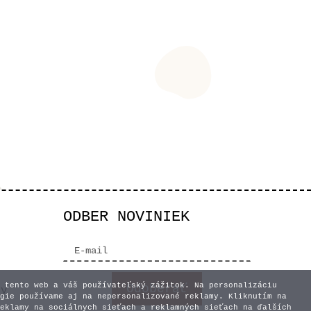
ODBER NOVINIEK
 tento web a váš používateľský zážitok. Na personalizáciu
vy
gie používame aj na nepersonalizované reklamy. Kliknutím na
eklamy na sociálnych sieťach a reklamných sieťach na ďalších