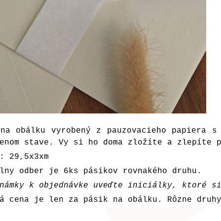
 na obálku vyrobený z pauzovacieho papiera s
enom stave. Vy si ho doma zložíte a zlepíte 
: 29,5x3xm
lny odber je 6ks pásikov rovnakého druhu.
námky k objednávke uveďte iniciálky, ktoré s
á cena je len za pásik na obálku. Rôzne druh