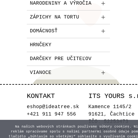
NARODENINY A VÝROČIA
ZÁPICHY NA TORTU
DOMÁCNOSŤ
HRNČEKY
DARČEKY PRE UČITEĽOV
VIANOCE
KONTAKT
ITS YOURS s.
eshop@ideatree.sk
Kamence 1145/2
+421 911 947 556
91621, Čachtice
IČO: 52253473
Na našich webových stránkach používame súbory cookies. Ni
IČ DPH: SK21209
reklám spracúvame spolu s našimi partnermi osobné údaje pom
tlačidlo „Súhlasím so všetkými“ súhlasíte s využívaním cooki