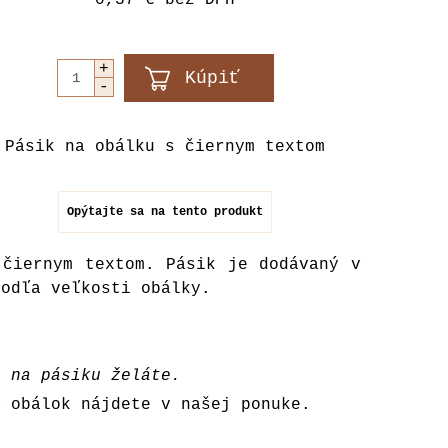
0,37 €
bez DPH
Pásik na obálku s čiernym textom
Opýtajte sa na tento produkt
 čiernym textom. Pásik je dodávaný v
podľa veľkosti obálky.
i na pásiku želáte.
y obálok nájdete v
našej ponuke
.