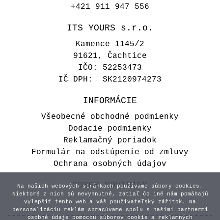
+421 911 947 556
ITS YOURS s.r.o.
Kamence 1145/2
91621, Čachtice
IČO: 52253473
IČ DPH: SK2120974273
INFORMÁCIE
Všeobecné obchodné podmienky
Dodacie podmienky
Reklamačný poriadok
Formulár na odstúpenie od zmluvy
Ochrana osobných údajov
ODBER NOVINIEK
Na našich webových stránkach používame súbory cookies.
Niektoré z nich sú nevyhnutné, zatiaľ čo iné nám pomáhajú
vylepšiť tento web a váš používateľský zážitok. Na
personalizáciu reklám spracúvame spolu s našimi partnermi
osobné údaje pomocou súborov cookie a reklamných