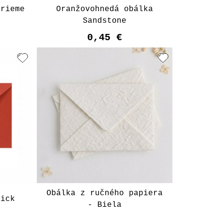
erieme
Oranžovohnedá obálka
Sandstone
0,45 €
Obálka z ručného papiera
rick
- Biela