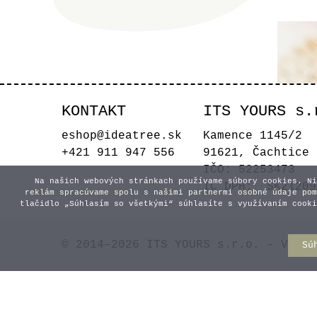
KONTAKT
ITS YOURS s.
eshop@ideatree.sk
Kamence 1145/2
+421 911 947 556
91621, Čachtice
IČO: 52253473
Na našich webových stránkach používame súbory cookies. Ni
IČ DPH: SK21209
reklám spracúvame spolu s našimi partnermi osobné údaje pom
tlačidlo „Súhlasím so všetkými“ súhlasíte s využívaním cooki
N
© 2014–2026 ITS YOURS s.r.o. – Všetk
Sú