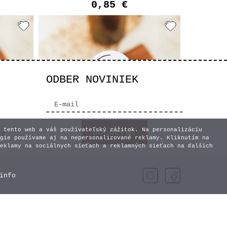
0,85 €
ODBER NOVINIEK
 tento web a váš používateľský zážitok. Na personalizáciu
vy
gie používame aj na nepersonalizované reklamy. Kliknutím na
eklamy na sociálnych sieťach a reklamných sieťach na ďalších
y -
Nálepky na obálky -
info
 1
Burgundy Leaf
0,25 €