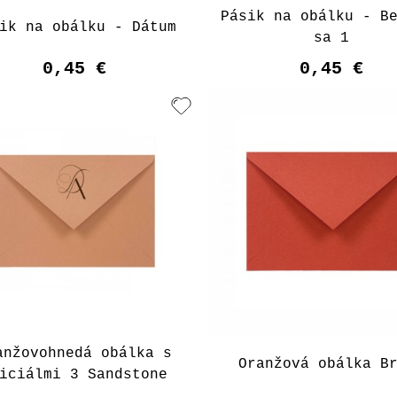
Pásik na obálku - B
ik na obálku - Dátum
sa 1
0,45 €
0,45 €
anžovohnedá obálka s
Oranžová obálka B
iciálmi 3 Sandstone