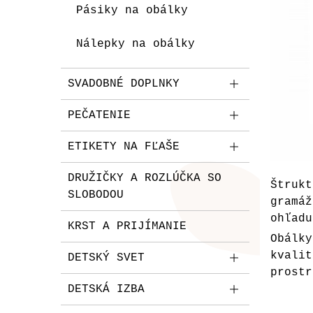
Pásiky na obálky
Nálepky na obálky
SVADOBNÉ DOPLNKY
PEČATENIE
ETIKETY NA FĽAŠE
DRUŽIČKY A ROZLÚČKA SO
Štruk
SLOBODOU
gramá
ohľadu
KRST A PRIJÍMANIE
Obálk
kvali
DETSKÝ SVET
prostr
DETSKÁ IZBA