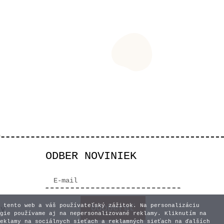
ODBER NOVINIEK
 tento web a váš používateľský zážitok. Na personalizáciu
vy
gie používame aj na nepersonalizované reklamy. Kliknutím na
eklamy na sociálnych sieťach a reklamných sieťach na ďalších