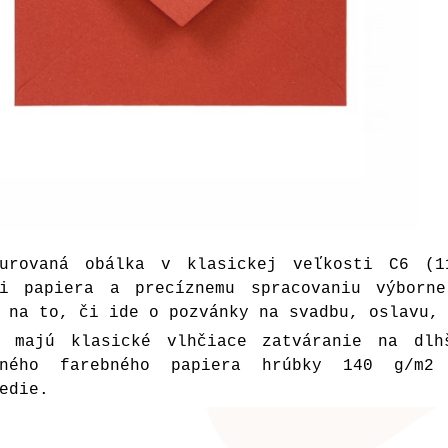
turovaná obálka v klasickej veľkosti C6 (1
ži papiera a precíznemu spracovaniu výborn
 na to, či ide o pozvánky na svadbu, oslavu,
y majú klasické vlhčiace zatváranie na dl
tného farebného papiera hrúbky 140 g/m2
edie.