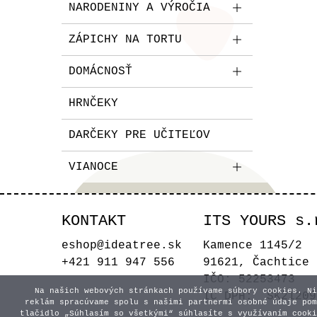
NARODENINY A VÝROČIA
ZÁPICHY NA TORTU
DOMÁCNOSŤ
HRNČEKY
DARČEKY PRE UČITEĽOV
VIANOCE
KONTAKT
ITS YOURS s.
eshop@ideatree.sk
Kamence 1145/2
+421 911 947 556
91621, Čachtice
IČO: 52253473
Na našich webových stránkach používame súbory cookies. Ni
IČ DPH: SK21209
reklám spracúvame spolu s našimi partnermi osobné údaje pom
tlačidlo „Súhlasím so všetkými“ súhlasíte s využívaním cooki