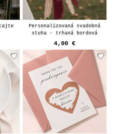
tajte
Personalizovaná svadobná
e
stuha - trhaná bordová
4,00 €
t
Vyberte variant