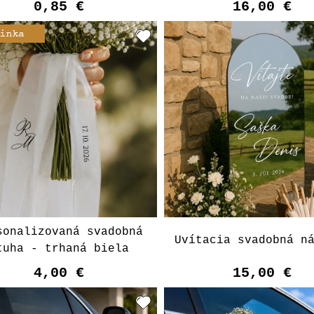
0,85 €
16,00 €
sonalizovaná svadobná
Uvítacia svadobná n
tuha - trhaná biela
4,00 €
15,00 €
Vyberte variant
Vyberte varian