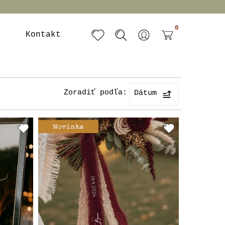
0
a
Kontakt
Zoradiť podľa:
Dátum