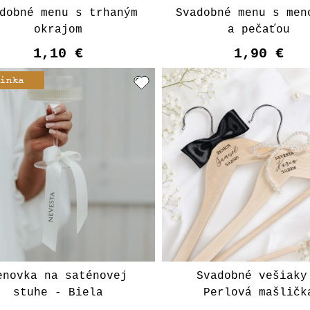
dobné menu s trhaným
Svadobné menu s men
okrajom
a pečaťou
1,10 €
1,90 €
enovka na saténovej
Svadobné vešiaky
stuhe - Biela
Perlová mašličk