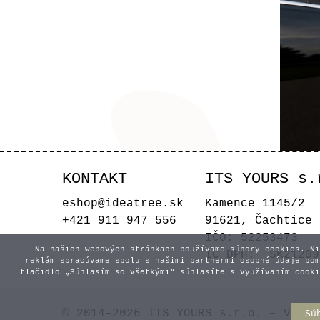
KONTAKT
ITS YOURS s.
Sva
eshop@ideatree.sk
Kamence 1145/2
+421 911 947 556
91621, Čachtice
IČO: 52253473
Na našich webových stránkach používame súbory cookies. Ni
IČ DPH: SK21209
reklám spracúvame spolu s našimi partnermi osobné údaje pom
tlačidlo „Súhlasím so všetkými“ súhlasíte s využívaním cooki
© 2014–2026 ITS YOURS s.r.o. – Všetk
Sú