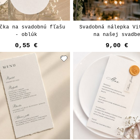
čka na svadobnú fľašu
Svadobná nálepka Vi
- oblúk
na našej svadb
0,55 €
9,00 €
Vyberte varian