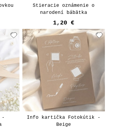
ovkou
Stieracie oznámenie o
narodení bábätka
1,20 €
 -
Info kartička Fotokútik -
a
Beige