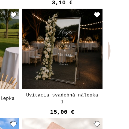
3,10 €
Vyberte variant
Uvítacia svadobná nálepka
álepka
1
15,00 €
t
Vyberte variant