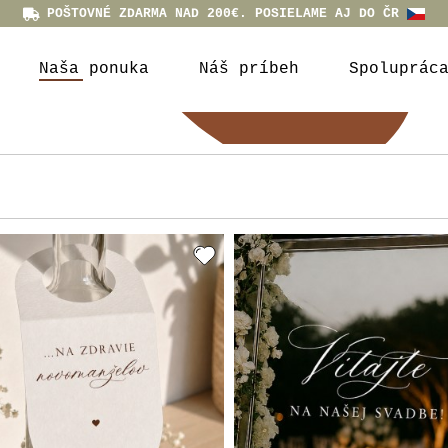
POŠTOVNÉ ZDARMA NAD 200€. POSIELAME AJ DO ČR
Naša ponuka
Náš príbeh
Spoluprác