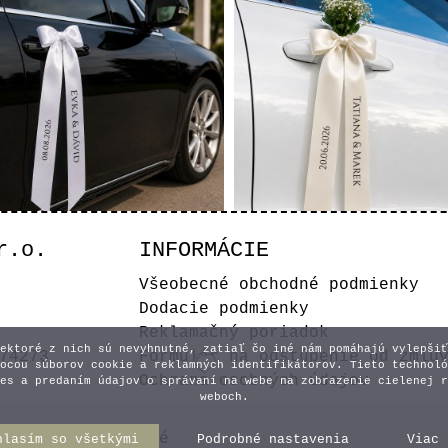
r.o.
INFORMÁCIE
dobná stuha na auto -
Svadobná stuha na a
Všeobecné obchodné podmienky
Biela
Krémová
Dodacie podmienky
4,10 €
4,10 €
Reklamačný poriadok
ektoré z nich sú nevyhnutné, zatiaľ čo iné nám pomáhajú vylepšiť
74273
Formulár na odstúpenie od zmlu
Vyberte variant
Vyberte varian
ocou súborov cookie a reklamných identifikátorov. Tieto technoló
Ochrana osobných údajov
es a predaním údajov o správaní na webe na zobrazenie cielenej r
weboch.
y práva vyhradené
hlasím so všetkými
Podrobné nastavenia
Viac 