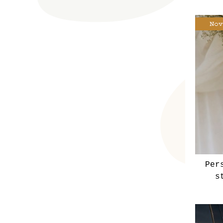
Per
s