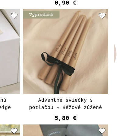
0,90 €
bnú
Adventné sviečky s
eige
potlačou - Béžové zúžené
5,80 €
Upozorniť ma