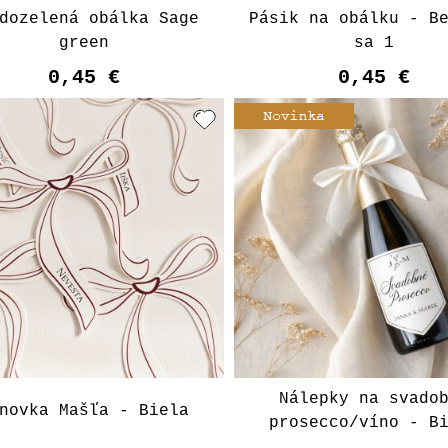
dozelená obálka Sage
Pásik na obálku - B
green
sa 1
0,45 €
0,45 €
Nálepky na svado
novka Mašľa - Biela
prosecco/víno - B