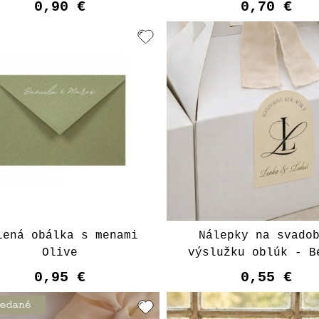
0,90 €
0,70 €
lená obálka s menami
Nálepky na svado
Olive
výslužku oblúk - B
0,95 €
0,55 €