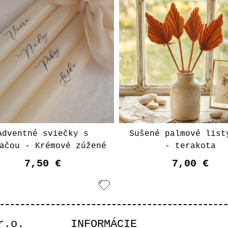
Adventné sviečky s
Sušené palmové list
ačou - Krémové zúžené
- terakota
7,50 €
7,00 €
Upozorniť ma
r.o.
INFORMÁCIE