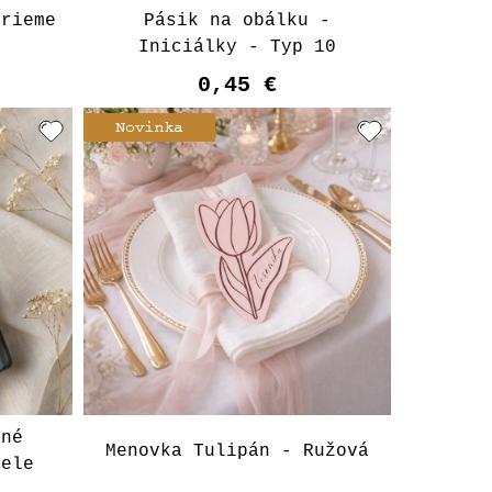
erieme
Pásik na obálku -
Iniciálky - Typ 10
0,45 €
bné
Menovka Tulipán - Ružová
iele