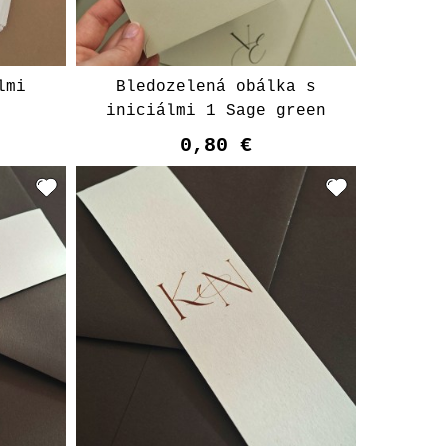
lmi
Bledozelená obálka s
iniciálmi 1 Sage green
0,80 €
t