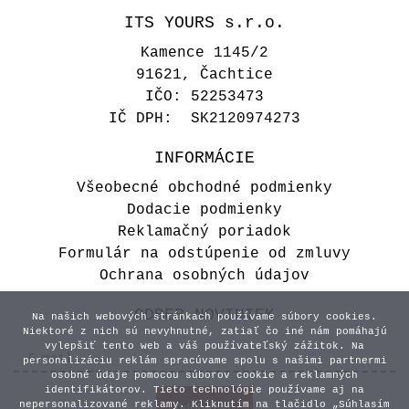
ITS YOURS s.r.o.
Kamence 1145/2
91621, Čachtice
IČO: 52253473
IČ DPH: SK2120974273
INFORMÁCIE
Všeobecné obchodné podmienky
Dodacie podmienky
Reklamačný poriadok
Formulár na odstúpenie od zmluvy
Ochrana osobných údajov
ODBER NOVINIEK
Na našich webových stránkach používame súbory cookies.
Niektoré z nich sú nevyhnutné, zatiaľ čo iné nám pomáhajú
vylepšiť tento web a váš používateľský zážitok. Na
personalizáciu reklám spracúvame spolu s našimi partnermi
osobné údaje pomocou súborov cookie a reklamných
identifikátorov. Tieto technológie používame aj na
nepersonalizované reklamy. Kliknutím na tlačidlo „Súhlasím