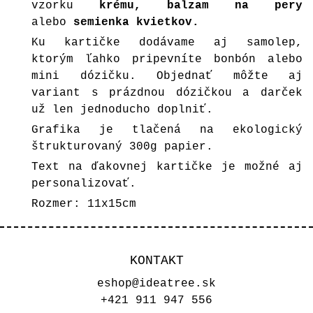
vzorku
krému, balzam na pery
alebo
semienka kvietkov.
Ku kartičke dodávame aj samolep,
ktorým ľahko pripevníte bonbón alebo
mini dózičku. Objednať môžte aj
variant s prázdnou dózičkou a darček
už len jednoducho doplniť.
Grafika je tlačená na ekologický
štrukturovaný 300g papier.
Text na ďakovnej kartičke je možné aj
personalizovať.
Rozmer: 11x15cm
KONTAKT
eshop@ideatree.sk
+421 911 947 556