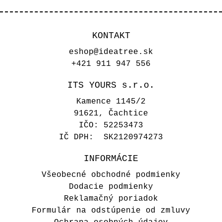
KONTAKT
eshop@ideatree.sk
+421 911 947 556
ITS YOURS s.r.o.
Kamence 1145/2
91621, Čachtice
IČO: 52253473
IČ DPH: SK2120974273
INFORMÁCIE
Piesková obálka s iniciálmi 7
Všeobecné obchodné podmienky
Sand Beige
Dodacie podmienky
Reklamačný poriadok
0,80 €
Formulár na odstúpenie od zmluvy