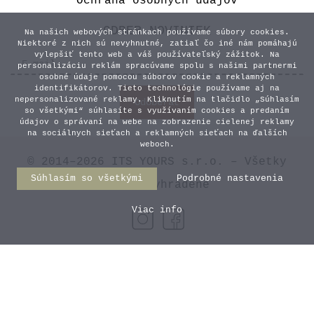
Ochrana osobných údajov
ODBER NOVINIEK
Na našich webových stránkach používame súbory cookies.
Niektoré z nich sú nevyhnutné, zatiaľ čo iné nám pomáhajú
vylepšiť tento web a váš používateľský zážitok. Na
personalizáciu reklám spracúvame spolu s našimi partnermi
osobné údaje pomocou súborov cookie a reklamných
identifikátorov. Tieto technológie používame aj na
nepersonalizované reklamy. Kliknutím na tlačidlo „Súhlasím
so všetkými“ súhlasíte s využívaním cookies a predaním
údajov o správaní na webe na zobrazenie cielenej reklamy
na sociálnych sieťach a reklamných sieťach na ďalších
weboch.
© 2014–2026 ITS YOURS s.r.o. – Všetky
Súhlasím so všetkými
Podrobné nastavenia
práva vyhradené
Viac info