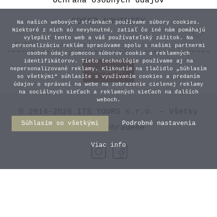
Ochrana osobných údajov
ODBER NOVINIEK
Na našich webových stránkach používame súbory cookies.
Niektoré z nich sú nevyhnutné, zatiaľ čo iné nám pomáhajú
vylepšiť tento web a váš používateľský zážitok. Na
personalizáciu reklám spracúvame spolu s našimi partnermi
osobné údaje pomocou súborov cookie a reklamných
identifikátorov. Tieto technológie používame aj na
nepersonalizované reklamy. Kliknutím na tlačidlo „Súhlasím
so všetkými“ súhlasíte s využívaním cookies a predaním
údajov o správaní na webe na zobrazenie cielenej reklamy
na sociálnych sieťach a reklamných sieťach na ďalších
weboch.
© 2014–2026 ITS YOURS s.r.o. – Všetky
Súhlasím so všetkými
Podrobné nastavenia
práva vyhradené
Viac info