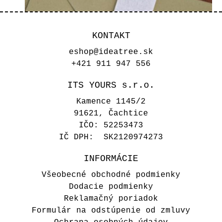
KONTAKT
eshop@ideatree.sk
+421 911 947 556
ITS YOURS s.r.o.
Kamence 1145/2
91621, Čachtice
IČO: 52253473
IČ DPH: SK2120974273
INFORMÁCIE
Transparentný pásik na obálku
Všeobecné obchodné podmienky
- Mená a dátum
Dodacie podmienky
Reklamačný poriadok
0,45 €
Formulár na odstúpenie od zmluvy