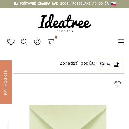
POŠTOVNÉ ZDARMA NAD 200€. POSIELAME AJ DO ČR
0
Zoradiť podľa:
Cena
KATEGÓRIE