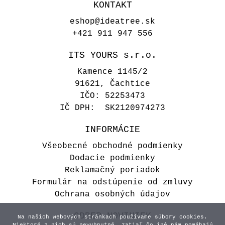
KONTAKT
eshop@ideatree.sk
+421 911 947 556
ITS YOURS s.r.o.
Kamence 1145/2
91621, Čachtice
IČO: 52253473
IČ DPH: SK2120974273
INFORMÁCIE
Všeobecné obchodné podmienky
Dodacie podmienky
Reklamačný poriadok
Formulár na odstúpenie od zmluvy
Ochrana osobných údajov
ODBER NOVINIEK
Na našich webových stránkach používame súbory cookies.