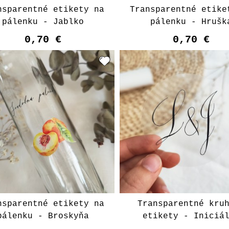
nsparentné etikety na
Transparentné etike
pálenku - Jablko
pálenku - Hrušk
0,70 €
0,70 €
nsparentné etikety na
Transparentné kru
pálenku - Broskyňa
etikety - Iniciá