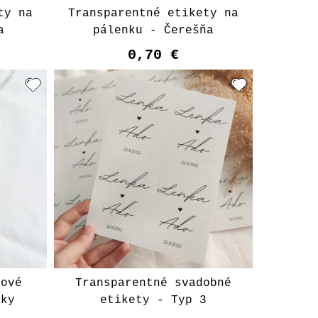
ty na
Transparentné etikety na
a
pálenku - Čerešňa
0,70 €
hové
Transparentné svadobné
lky
etikety - Typ 3