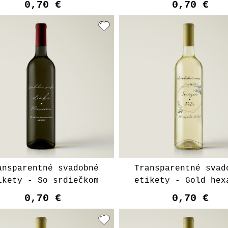
0,70 €
0,70 €
Vyberte varian
ansparentné svadobné
Transparentné svad
ikety - So srdiečkom
etikety - Gold hex
0,70 €
0,70 €
Vyberte variant