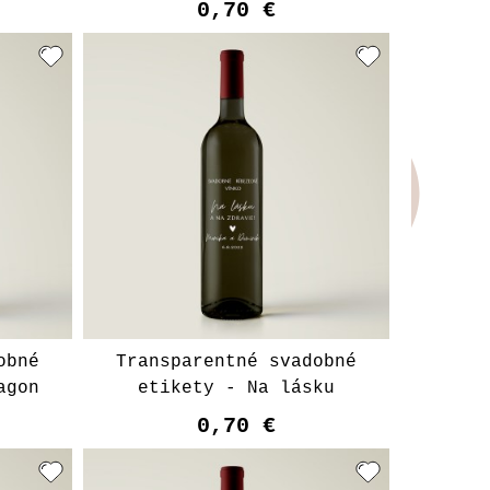
0,70 €
t
Vyberte variant
obné
Transparentné svadobné
agon
etikety - Na lásku
0,70 €
Vyberte variant