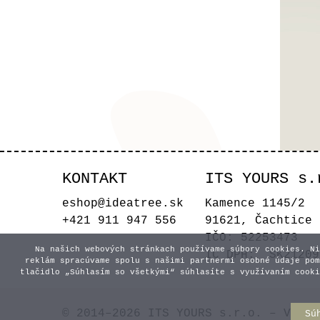
KONTAKT
ITS YOURS s.
Tr
eshop@ideatree.sk
Kamence 1145/2
+421 911 947 556
91621, Čachtice
IČO: 52253473
Na našich webových stránkach používame súbory cookies. Ni
IČ DPH: SK21209
reklám spracúvame spolu s našimi partnermi osobné údaje pom
tlačidlo „Súhlasím so všetkými“ súhlasíte s využívaním cooki
© 2014–2026 ITS YOURS s.r.o. – Všetk
Sú