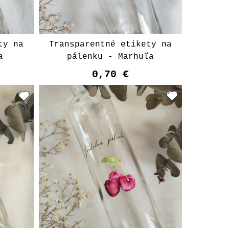
ty na
Transparentné etikety na
a
pálenku - Marhuľa
0,70 €