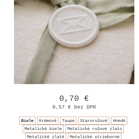
0,70 €
0,57 €
bez DPH
Biele
Krémové
Taupe
Staroružové
Hnedé
Metalické biele
Metalické ružové zlato
Metalické zlaté
Metalické strieborné