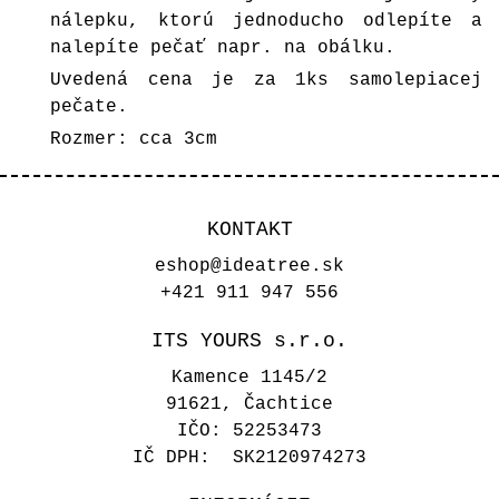
nálepku, ktorú jednoducho odlepíte a
nalepíte pečať napr. na obálku.
Uvedená cena je za 1ks samolepiacej
pečate.
Rozmer: cca 3cm
KONTAKT
eshop@ideatree.sk
+421 911 947 556
ITS YOURS s.r.o.
Kamence 1145/2
91621, Čachtice
IČO: 52253473
IČ DPH: SK2120974273