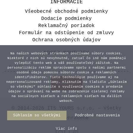
INFORMÁCIE
Všeobecné obchodné podmienky
Dodacie podmienky
Reklamačný poriadok
Formulár na odstúpenie od zmluvy
Ochrana osobných údajov
ODBER NOVINIEK
Na našich webových stránkach používame súbory cookies.
Niektoré z nich sú nevyhnutné, zatiaľ čo iné nám pomáhajú
vylepšiť tento web a váš používateľský zážitok. Na
personalizáciu reklám spracúvame spolu s našimi partnermi
osobné údaje pomocou súborov cookie a reklamných
identifikátorov. Tieto technológie používame aj na
nepersonalizované reklamy. Kliknutím na tlačidlo „Súhlasím
so všetkými“ súhlasíte s využívaním cookies a predaním
údajov o správaní na webe na zobrazenie cielenej reklamy
na sociálnych sieťach a reklamných sieťach na ďalších
weboch.
© 2014–2026 ITS YOURS s.r.o. – Všetky
Súhlasím so všetkými
Podrobné nastavenia
práva vyhradené
Viac info