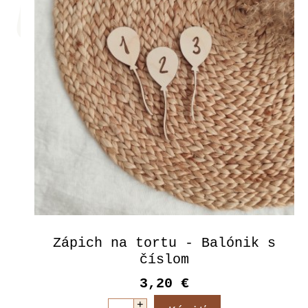
Zápich na tortu - Balónik s
číslom
3,20 €