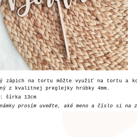
ný zápich na tortu môžte využiť na tortu a k
ný z kvalitnej preglejky hrúbky 4mm.
: šírka 13cm
námky prosím uveďte, aké meno a číslo si na 