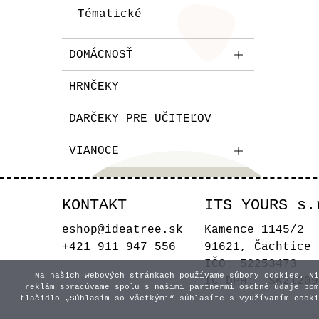
Tématické
DOMÁCNOSŤ
HRNČEKY
DARČEKY PRE UČITEĽOV
VIANOCE
KONTAKT
ITS YOURS s.
eshop@ideatree.sk
Kamence 1145/2
+421 911 947 556
91621, Čachtice
IČO: 52253473
Na našich webových stránkach používame súbory cookies. Ni
IČ DPH: SK21209
reklám spracúvame spolu s našimi partnermi osobné údaje pom
tlačidlo „Súhlasím so všetkými“ súhlasíte s využívaním cooki