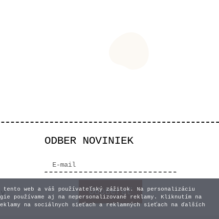
ODBER NOVINIEK
 tento web a váš používateľský zážitok. Na personalizáciu
vy
gie používame aj na nepersonalizované reklamy. Kliknutím na
eklamy na sociálnych sieťach a reklamných sieťach na ďalších