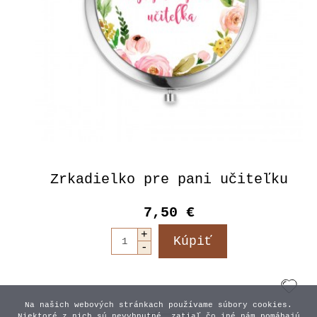
Zrkadielko pre pani učiteľku
7,50 €
Na našich webových stránkach používame súbory cookies.
Niektoré z nich sú nevyhnutné, zatiaľ čo iné nám pomáhajú