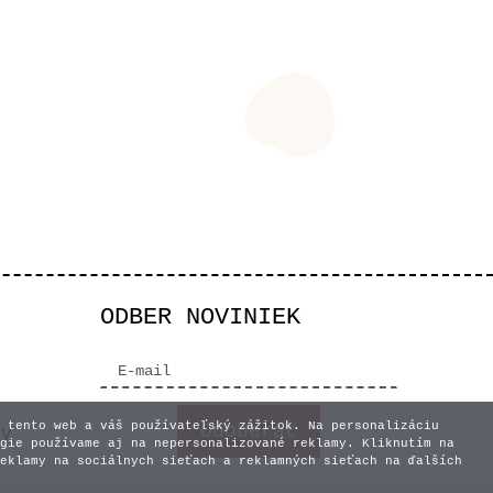
ODBER NOVINIEK
 tento web a váš používateľský zážitok. Na personalizáciu
vy
gie používame aj na nepersonalizované reklamy. Kliknutím na
eklamy na sociálnych sieťach a reklamných sieťach na ďalších