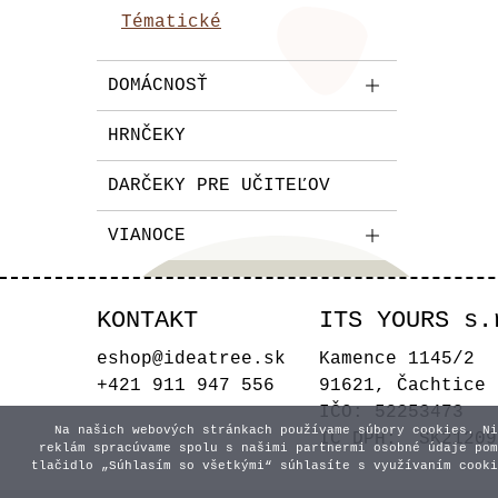
Tématické
DOMÁCNOSŤ
HRNČEKY
DARČEKY PRE UČITEĽOV
VIANOCE
KONTAKT
ITS YOURS s.
eshop@ideatree.sk
Kamence 1145/2
+421 911 947 556
91621, Čachtice
IČO: 52253473
Na našich webových stránkach používame súbory cookies. Ni
IČ DPH: SK21209
reklám spracúvame spolu s našimi partnermi osobné údaje pom
tlačidlo „Súhlasím so všetkými“ súhlasíte s využívaním cooki