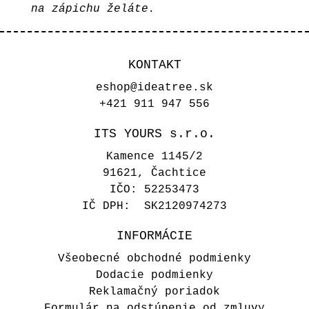
na zápichu želáte.
KONTAKT
eshop@ideatree.sk
+421 911 947 556
ITS YOURS s.r.o.
Kamence 1145/2
91621, Čachtice
IČO: 52253473
IČ DPH: SK2120974273
INFORMÁCIE
Všeobecné obchodné podmienky
Dodacie podmienky
Reklamačný poriadok
Formulár na odstúpenie od zmluvy