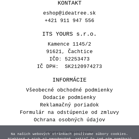
KONTAKT
eshop@ideatree.sk
+421 911 947 556
ITS YOURS s.r.o.
Kamence 1145/2
91621, Čachtice
IČO: 52253473
IČ DPH: SK2120974273
INFORMÁCIE
Všeobecné obchodné podmienky
Dodacie podmienky
Reklamačný poriadok
Formulár na odstúpenie od zmluvy
Ochrana osobných údajov
ODBER NOVINIEK
Na našich webových stránkach používame súbory cookies.