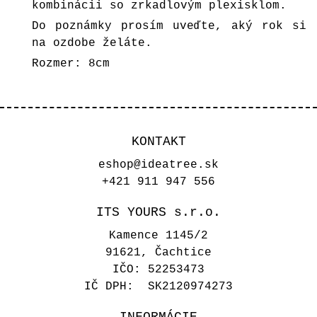
kombinácii so zrkadlovým plexisklom.
Do poznámky prosím uveďte, aký rok si
na ozdobe želáte.
Rozmer: 8cm
KONTAKT
eshop@ideatree.sk
+421 911 947 556
ITS YOURS s.r.o.
Kamence 1145/2
91621, Čachtice
IČO: 52253473
IČ DPH: SK2120974273