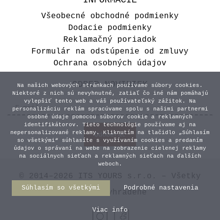
INFORMÁCIE
Všeobecné obchodné podmienky
Dodacie podmienky
Reklamačný poriadok
Formulár na odstúpenie od zmluvy
Ochrana osobných údajov
ODBER NOVINIEK
Na našich webových stránkach používame súbory cookies.
Niektoré z nich sú nevyhnutné, zatiaľ čo iné nám pomáhajú
vylepšiť tento web a váš používateľský zážitok. Na
personalizáciu reklám spracúvame spolu s našimi partnermi
osobné údaje pomocou súborov cookie a reklamných
identifikátorov. Tieto technológie používame aj na
nepersonalizované reklamy. Kliknutím na tlačidlo „Súhlasím
so všetkými“ súhlasíte s využívaním cookies a predaním
údajov o správaní na webe na zobrazenie cielenej reklamy
na sociálnych sieťach a reklamných sieťach na ďalších
weboch.
© 2014–2026 ITS YOURS s.r.o. – Všetky
Súhlasím so všetkými
Podrobné nastavenia
práva vyhradené
Viac info