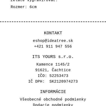
želáte vygravírovať.
Rozmer: 6cm
KONTAKT
eshop@ideatree.sk
+421 911 947 556
ITS YOURS s.r.o.
Kamence 1145/2
91621, Čachtice
IČO: 52253473
IČ DPH: SK2120974273
INFORMÁCIE
Všeobecné obchodné podmienky
Dodacie podmienky