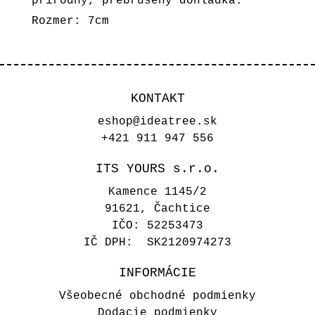
prírodný, prebrúsený dohladka.
Rozmer: 7cm
KONTAKT
eshop@ideatree.sk
+421 911 947 556
ITS YOURS s.r.o.
Kamence 1145/2
91621, Čachtice
IČO: 52253473
IČ DPH: SK2120974273
INFORMÁCIE
Všeobecné obchodné podmienky
Dodacie podmienky