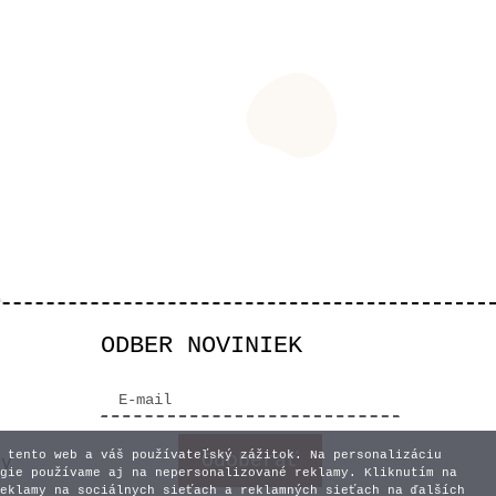
ODBER NOVINIEK
 tento web a váš používateľský zážitok. Na personalizáciu
vy
gie používame aj na nepersonalizované reklamy. Kliknutím na
eklamy na sociálnych sieťach a reklamných sieťach na ďalších