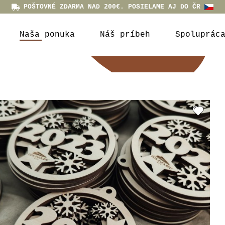
POŠTOVNÉ ZDARMA NAD 200€. POSIELAME AJ DO ČR
Naša ponuka
Náš príbeh
Spoluprác