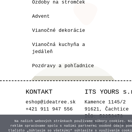
Ozdoby na stromček
Advent
Vianočné dekorácie
Vianočná kuchyňa a
jedáleň
Pozdravy a pohľadnice
KONTAKT
ITS YOURS s.
eshop@ideatree.sk
Kamence 1145/2
+421 911 947 556
91621, Čachtice
IČO: 52253473
Na našich webových stránkach používame súbory cookies. Ni
IČ DPH: SK21209
reklám spracúvame spolu s našimi partnermi osobné údaje pom
tlačidlo „Súhlasím so všetkými“ súhlasíte s využívaním cooki