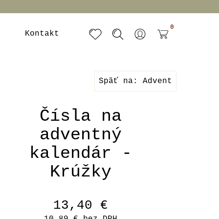
0
a
Kontakt
Späť na: Advent
Čísla na
adventný
kalendár -
Krúžky
13,40 €