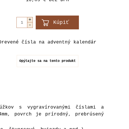
10,89 €
bez DPH
Drevené čísla na adventný kalendár
Opýtajte sa na tento produkt
úžkov s vygravírovanými číslami a
4mm, povrch je prírodný, prebrúsený