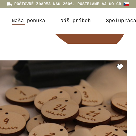
POŠTOVNÉ ZDARMA NAD 200€. POSIELAME AJ DO ČR
Naša ponuka
Náš príbeh
Spoluprác