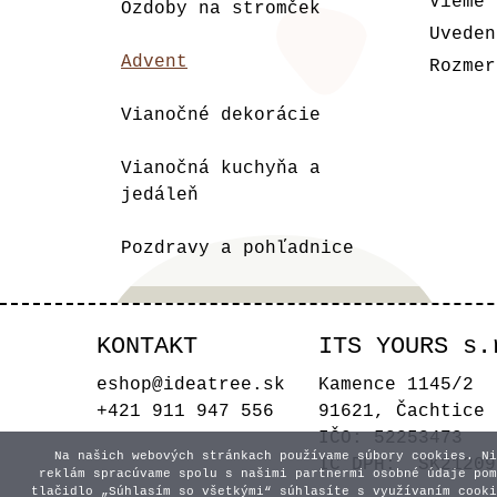
Vieme 
Ozdoby na stromček
Uveden
Advent
Rozmer
Vianočné dekorácie
Vianočná kuchyňa a
jedáleň
Pozdravy a pohľadnice
KONTAKT
ITS YOURS s.
eshop@ideatree.sk
Kamence 1145/2
+421 911 947 556
91621, Čachtice
IČO: 52253473
Na našich webových stránkach používame súbory cookies. Ni
IČ DPH: SK21209
reklám spracúvame spolu s našimi partnermi osobné údaje pom
tlačidlo „Súhlasím so všetkými“ súhlasíte s využívaním cooki