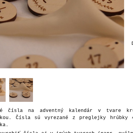
né čísla na adventný kalendár v tvare kr
čkou. Čísla sú vyrezané z preglejky hrúbky 
ka.