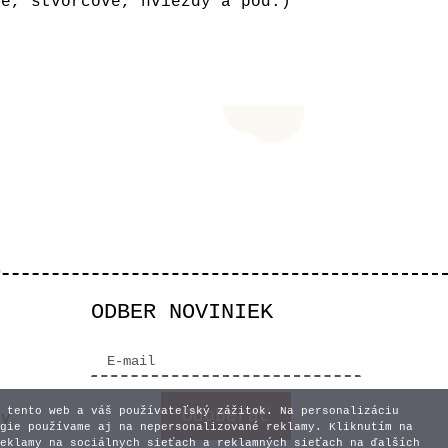
ne, štvorcové, hviezdy a pod.)
ODBER NOVINIEK
 tento web a váš používateľský zážitok. Na personalizáciu
vy
gie používame aj na nepersonalizované reklamy. Kliknutím na
eklamy na sociálnych sieťach a reklamných sieťach na ďalších