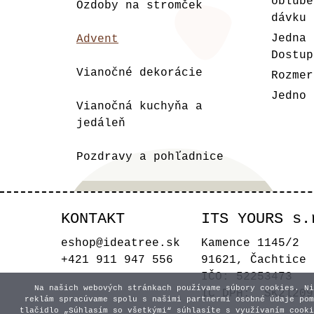
obľúb
Ozdoby na stromček
dávku 
Jedna 
Advent
Dostup
Vianočné dekorácie
Rozmer
Jedno 
Vianočná kuchyňa a
jedáleň
Pozdravy a pohľadnice
KONTAKT
ITS YOURS s.
eshop@ideatree.sk
Kamence 1145/2
+421 911 947 556
91621, Čachtice
IČO: 52253473
Na našich webových stránkach používame súbory cookies. Ni
IČ DPH: SK21209
reklám spracúvame spolu s našimi partnermi osobné údaje pom
tlačidlo „Súhlasím so všetkými“ súhlasíte s využívaním cooki