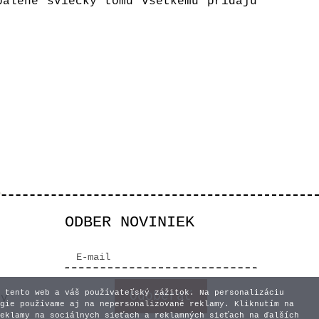
pálené sviečky tomu všetkému pridajú
ODBER NOVINIEK
 tento web a váš používateľský zážitok. Na personalizáciu
vy
gie používame aj na nepersonalizované reklamy. Kliknutím na
eklamy na sociálnych sieťach a reklamných sieťach na ďalších