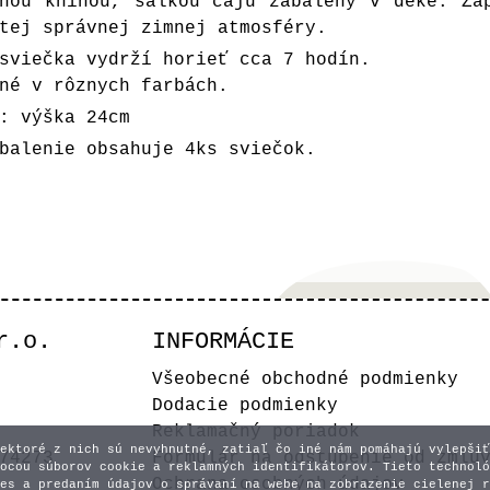
enou knihou, šálkou čaju zabalený v deke. Za
tej správnej zimnej atmosféry.
sviečka vydrží horieť cca 7 hodín.
né v rôznych farbách.
: výška 24cm
balenie obsahuje 4ks sviečok.
r.o.
INFORMÁCIE
Všeobecné obchodné podmienky
Dodacie podmienky
Reklamačný poriadok
ektoré z nich sú nevyhnutné, zatiaľ čo iné nám pomáhajú vylepšiť
74273
Formulár na odstúpenie od zmlu
ocou súborov cookie a reklamných identifikátorov. Tieto technoló
Ochrana osobných údajov
es a predaním údajov o správaní na webe na zobrazenie cielenej r