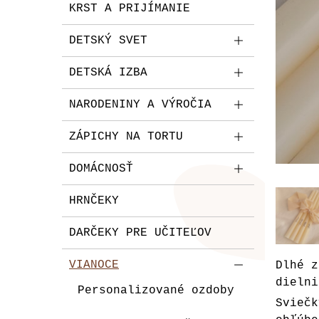
KRST A PRIJÍMANIE
DETSKÝ SVET
DETSKÁ IZBA
NARODENINY A VÝROČIA
ZÁPICHY NA TORTU
DOMÁCNOSŤ
HRNČEKY
DARČEKY PRE UČITEĽOV
VIANOCE
Dlhé z
dielni
Personalizované ozdoby
Svieč