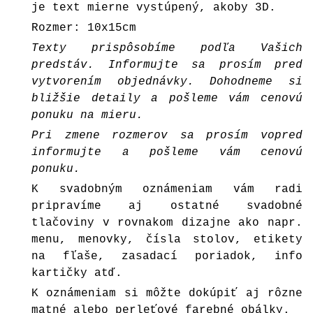
je text mierne vystúpený, akoby 3D.
Rozmer: 10x15cm
Texty prispôsobíme podľa Vašich
predstáv. Informujte sa prosím pred
vytvorením objednávky. Dohodneme si
bližšie detaily a pošleme vám cenovú
ponuku na mieru.
Pri zmene rozmerov sa prosím vopred
informujte a pošleme vám cenovú
ponuku.
K svadobným oznámeniam vám radi
pripravíme aj ostatné svadobné
tlačoviny v rovnakom dizajne ako napr.
menu, menovky, čísla stolov, etikety
na fľaše, zasadací poriadok, info
kartičky atď.
K oznámeniam si môžte dokúpiť aj rôzne
matné alebo perleťové farebné
obálky
.