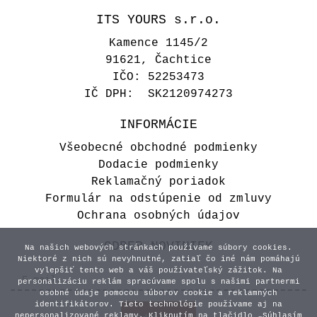
ITS YOURS s.r.o.
Kamence 1145/2
91621, Čachtice
IČO: 52253473
IČ DPH: SK2120974273
INFORMÁCIE
Všeobecné obchodné podmienky
Dodacie podmienky
Reklamačný poriadok
Formulár na odstúpenie od zmluvy
Ochrana osobných údajov
ODBER NOVINIEK
Na našich webových stránkach používame súbory cookies.
Niektoré z nich sú nevyhnutné, zatiaľ čo iné nám pomáhajú
vylepšiť tento web a váš používateľský zážitok. Na
personalizáciu reklám spracúvame spolu s našimi partnermi
osobné údaje pomocou súborov cookie a reklamných
identifikátorov. Tieto technológie používame aj na
nepersonalizované reklamy. Kliknutím na tlačidlo „Súhlasím