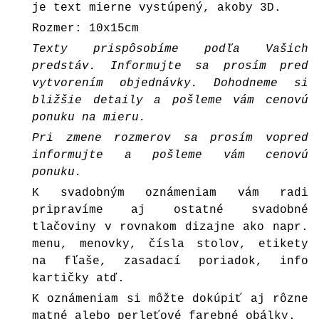
je text mierne vystúpený, akoby 3D.
Rozmer: 10x15cm
Texty prispôsobíme podľa Vašich
predstáv. Informujte sa prosím pred
vytvorením objednávky. Dohodneme si
bližšie detaily a pošleme vám cenovú
ponuku na mieru.
Pri zmene rozmerov sa prosím vopred
informujte a pošleme vám cenovú
ponuku.
K svadobným oznámeniam vám radi
pripravíme aj ostatné svadobné
tlačoviny v rovnakom dizajne ako napr.
menu, menovky, čísla stolov, etikety
na fľaše, zasadací poriadok, info
kartičky atď.
K oznámeniam si môžte dokúpiť aj rôzne
matné alebo perleťové farebné
obálky
.