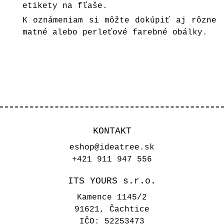
etikety na fľaše.
K oznámeniam si môžte dokúpiť aj rôzne
matné alebo perleťové farebné
obálky
.
KONTAKT
eshop@ideatree.sk
+421 911 947 556
ITS YOURS s.r.o.
Kamence 1145/2
91621, Čachtice
IČO: 52253473