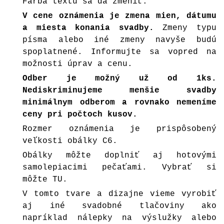
Farba textu sa dá zmeniť.
V cene oznámenia je zmena mien, dátumu
a miesta konania svadby.
Zmeny typu
písma alebo iné zmeny navyše budú
spoplatnené. Informujte sa vopred na
možnosti úprav a cenu.
Odber je možný už od 1ks.
Nediskriminujeme menšie svadby
minimálnym odberom a rovnako nemeníme
ceny pri počtoch kusov.
Rozmer oznámenia je prispôsobený
veľkosti obálky C6.
Obálky môžte doplniť aj hotovými
samolepiacimi pečaťami. Vybrať si
môžte
TU.
V tomto tvare a dizajne vieme vyrobiť
aj iné svadobné tlačoviny ako
napríklad nálepky na výslužky alebo