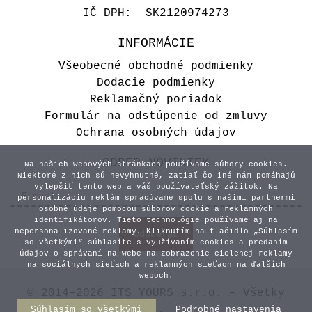
IČ DPH: SK2120974273
INFORMÁCIE
Všeobecné obchodné podmienky
Dodacie podmienky
Reklamačný poriadok
Formulár na odstúpenie od zmluvy
Ochrana osobných údajov
ODBER NOVINIEK
Na našich webových stránkach používame súbory cookies.
Niektoré z nich sú nevyhnutné, zatiaľ čo iné nám pomáhajú
vylepšiť tento web a váš používateľský zážitok. Na
personalizáciu reklám spracúvame spolu s našimi partnermi
osobné údaje pomocou súborov cookie a reklamných
identifikátorov. Tieto technológie používame aj na
nepersonalizované reklamy. Kliknutím na tlačidlo „Súhlasím
so všetkými“ súhlasíte s využívaním cookies a predaním
údajov o správaní na webe na zobrazenie cielenej reklamy
na sociálnych sieťach a reklamných sieťach na ďalších
weboch.
© 2014–2026 ITS YOURS s.r.o. – Všetky
Súhlasím so všetkými
Podrobné nastavenia