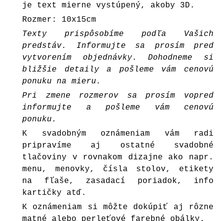
je text mierne vystúpený, akoby 3D.
Rozmer: 10x15cm
Texty prispôsobíme podľa Vašich
predstáv. Informujte sa prosím pred
vytvorením objednávky. Dohodneme si
bližšie detaily a pošleme vám cenovú
ponuku na mieru.
Pri zmene rozmerov sa prosím vopred
informujte a pošleme vám cenovú
ponuku.
K svadobným oznámeniam vám radi
pripravíme aj ostatné svadobné
tlačoviny v rovnakom dizajne ako napr.
menu, menovky, čísla stolov, etikety
na fľaše, zasadací poriadok, info
kartičky atď.
K oznámeniam si môžte dokúpiť aj rôzne
matné alebo perleťové farebné
obálky
.