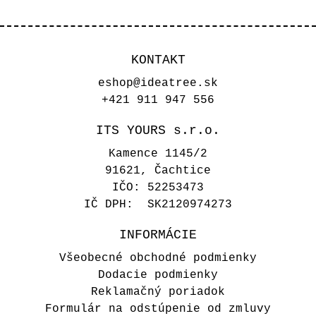
KONTAKT
eshop@ideatree.sk
+421 911 947 556
ITS YOURS s.r.o.
Kamence 1145/2
91621, Čachtice
IČO: 52253473
IČ DPH: SK2120974273
INFORMÁCIE
Všeobecné obchodné podmienky
Dodacie podmienky
Reklamačný poriadok
Formulár na odstúpenie od zmluvy