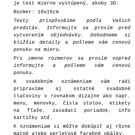
je text mierne vystúpený, akoby 3D.
Rozmer: 10x15cm
Texty prispôsobíme podľa Vašich
predstáv. Informujte sa prosím pred
vytvorením objednávky. Dohodneme si
bližšie detaily a pošleme vám cenovú
ponuku na mieru.
Pri zmene rozmerov sa prosím vopred
informujte a pošleme vám cenovú
ponuku.
K svadobným oznámeniam vám radi
pripravíme aj ostatné svadobné
tlačoviny v rovnakom dizajne ako napr.
menu, menovky, čísla stolov, etikety
na fľaše, zasadací poriadok, info
kartičky atď.
K oznámeniam si môžte dokúpiť aj rôzne
matné alebo perleťové farebné
obálky
.