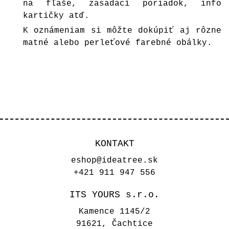
na fľaše, zasadací poriadok, info
kartičky atď.
K oznámeniam si môžte dokúpiť aj rôzne
matné alebo perleťové farebné
obálky
.
KONTAKT
eshop@ideatree.sk
+421 911 947 556
ITS YOURS s.r.o.
Kamence 1145/2
91621, Čachtice