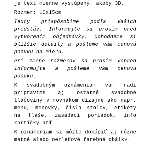
je text mierne vystúpený, akoby 3D.
Rozmer: 10x15cm
Texty prispôsobíme podľa Vašich
predstáv. Informujte sa prosím pred
vytvorením objednávky. Dohodneme si
bližšie detaily a pošleme vám cenovú
ponuku na mieru.
Pri zmene rozmerov sa prosím vopred
informujte a pošleme vám cenovú
ponuku.
K svadobným oznámeniam vám radi
pripravíme aj ostatné svadobné
tlačoviny v rovnakom dizajne ako napr.
menu, menovky, čísla stolov, etikety
na fľaše, zasadací poriadok, info
kartičky atď.
K oznámeniam si môžte dokúpiť aj rôzne
matné alebo perleťové farebné
obálky
.