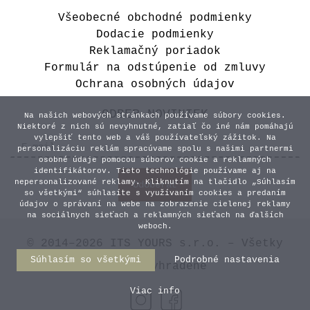
Všeobecné obchodné podmienky
Dodacie podmienky
Reklamačný poriadok
Formulár na odstúpenie od zmluvy
Ochrana osobných údajov
ODBER NOVINIEK
Na našich webových stránkach používame súbory cookies.
Niektoré z nich sú nevyhnutné, zatiaľ čo iné nám pomáhajú
vylepšiť tento web a váš používateľský zážitok. Na
personalizáciu reklám spracúvame spolu s našimi partnermi
osobné údaje pomocou súborov cookie a reklamných
identifikátorov. Tieto technológie používame aj na
nepersonalizované reklamy. Kliknutím na tlačidlo „Súhlasím
so všetkými“ súhlasíte s využívaním cookies a predaním
údajov o správaní na webe na zobrazenie cielenej reklamy
na sociálnych sieťach a reklamných sieťach na ďalších
weboch.
© 2014–2026 ITS YOURS s.r.o. – Všetky
Súhlasím so všetkými
Podrobné nastavenia
práva vyhradené
Viac info