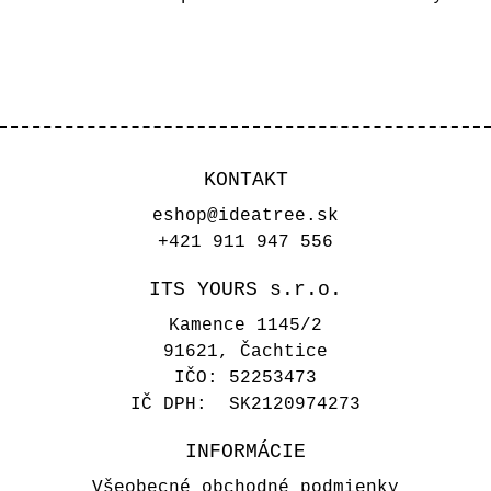
KONTAKT
eshop@ideatree.sk
+421 911 947 556
ITS YOURS s.r.o.
Kamence 1145/2
91621, Čachtice
IČO: 52253473
IČ DPH: SK2120974273
INFORMÁCIE
Všeobecné obchodné podmienky