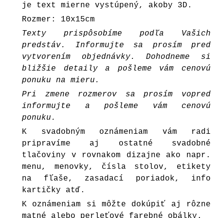
je text mierne vystúpený, akoby 3D.
Rozmer: 10x15cm
Texty prispôsobíme podľa Vašich
predstáv. Informujte sa prosím pred
vytvorením objednávky. Dohodneme si
bližšie detaily a pošleme vám cenovú
ponuku na mieru.
Pri zmene rozmerov sa prosím vopred
informujte a pošleme vám cenovú
ponuku.
K svadobným oznámeniam vám radi
pripravíme aj ostatné svadobné
tlačoviny v rovnakom dizajne ako napr.
menu, menovky, čísla stolov, etikety
na fľaše, zasadací poriadok, info
kartičky atď.
K oznámeniam si môžte dokúpiť aj rôzne
matné alebo perleťové farebné
obálky
.