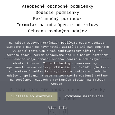
Všeobecné obchodné podmienky
Dodacie podmienky
Reklamačný poriadok
Formulár na odstúpenie od zmluvy
Ochrana osobných údajov
ODBER NOVINIEK
Na našich webových stránkach používame súbory cookies.
Niektoré z nich sú nevyhnutné, zatiaľ čo iné nám pomáhajú
vylepšiť tento web a váš používateľský zážitok. Na
personalizáciu reklám spracúvame spolu s našimi partnermi
osobné údaje pomocou súborov cookie a reklamných
identifikátorov. Tieto technológie používame aj na
nepersonalizované reklamy. Kliknutím na tlačidlo „Súhlasím
so všetkými“ súhlasíte s využívaním cookies a predaním
údajov o správaní na webe na zobrazenie cielenej reklamy
na sociálnych sieťach a reklamných sieťach na ďalších
weboch.
© 2014–2026 ITS YOURS s.r.o. – Všetky
Súhlasím so všetkými
Podrobné nastavenia
práva vyhradené
Viac info