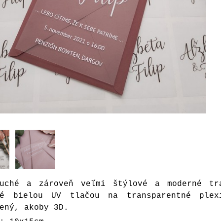
duché a zároveň veľmi štýlové a moderné tr
né bielou UV tlačou na transparentné ple
ený, akoby 3D.