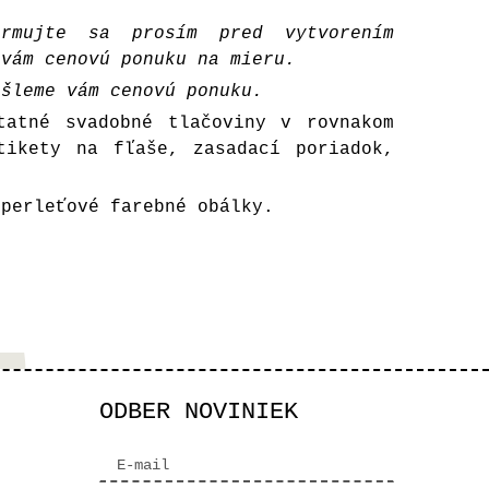
ormujte sa prosím pred vytvorením
 vám cenovú ponuku na mieru.
ošleme vám cenovú ponuku.
tatné svadobné tlačoviny v rovnakom
tikety na fľaše, zasadací poriadok,
 perleťové farebné
obálky
.
ODBER NOVINIEK