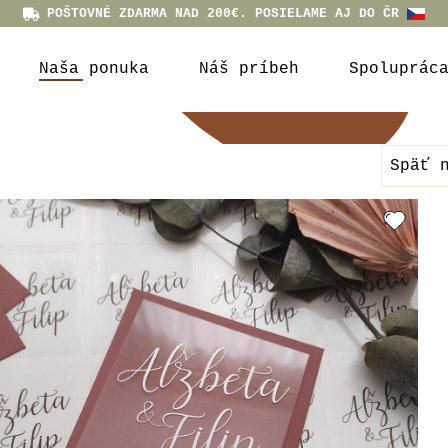
POŠTOVNÉ ZDARMA NAD 200€. POSIELAME AJ DO ČR
Naša ponuka
Náš príbeh
Spoluprác
Späť 