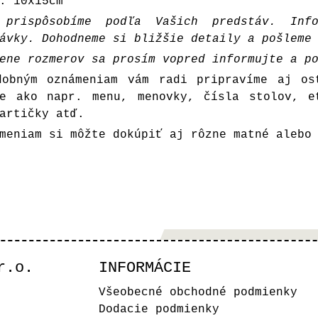
: 10x15cm
 prispôsobíme podľa Vašich predstáv. Inf
ávky. Dohodneme si bližšie detaily a pošleme
ene rozmerov sa prosím vopred informujte a p
dobným oznámeniam vám radi pripravíme aj os
ne ako napr. menu, menovky, čísla stolov, e
artičky atď.
meniam si môžte dokúpiť aj rôzne matné alebo
r.o.
INFORMÁCIE
Všeobecné obchodné podmienky
Dodacie podmienky