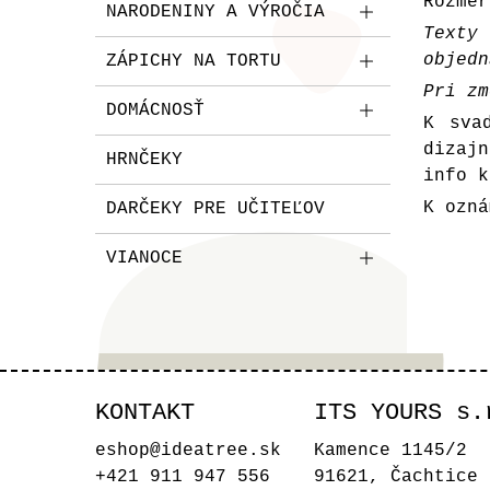
Rozmer
NARODENINY A VÝROČIA
Texty
objedn
ZÁPICHY NA TORTU
Pri zm
DOMÁCNOSŤ
K sva
dizaj
HRNČEKY
info k
K ozná
DARČEKY PRE UČITEĽOV
VIANOCE
KONTAKT
ITS YOURS s.
eshop@ideatree.sk
Kamence 1145/2
+421 911 947 556
91621, Čachtice