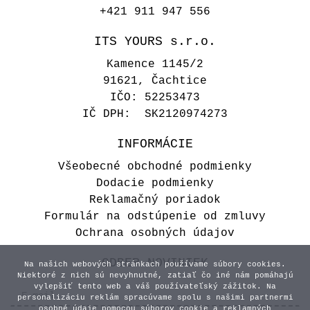
+421 911 947 556
ITS YOURS s.r.o.
Kamence 1145/2
91621, Čachtice
IČO: 52253473
IČ DPH: SK2120974273
INFORMÁCIE
Všeobecné obchodné podmienky
Dodacie podmienky
Reklamačný poriadok
Formulár na odstúpenie od zmluvy
Ochrana osobných údajov
ODBER NOVINIEK
Na našich webových stránkach používame súbory cookies.
Niektoré z nich sú nevyhnutné, zatiaľ čo iné nám pomáhajú
vylepšiť tento web a váš používateľský zážitok. Na
personalizáciu reklám spracúvame spolu s našimi partnermi
osobné údaje pomocou súborov cookie a reklamných