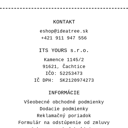
KONTAKT
eshop@ideatree.sk
+421 911 947 556
ITS YOURS s.r.o.
Kamence 1145/2
91621, Čachtice
IČO: 52253473
IČ DPH: SK2120974273
INFORMÁCIE
Všeobecné obchodné podmienky
Dodacie podmienky
Reklamačný poriadok
Formulár na odstúpenie od zmluvy