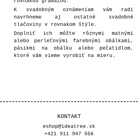
rovnakou gramážou.
K svadobným oznámeniam vám radi
navrhneme aj ostatné svadobné
tlačoviny v rovnakom štýle.
Doplniť ich môžte rôznymi matnými
alebo perleťovými farebnými
obálk
ami
,
pásikmi na obálku alebo pečatidlom,
ktoré vám vieme vyrobiť na mieru.
KONTAKT
eshop@ideatree.sk
+421 911 947 556