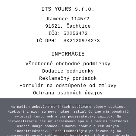
ITS YOURS s.r.o.
Kamence 1145/2
91621, Čachtice
IČO: 52253473
IČ DPH: SK2120974273
INFORMÁCIE
Všeobecné obchodné podmienky
Dodacie podmienky
Reklamačný poriadok
Formulár na odstúpenie od zmluvy
Ochrana osobných údajov
ODBER NOVINIEK
Na našich webových stránkach používame súbory cookies.
Niektoré z nich sú nevyhnutné, zatiaľ čo iné nám pomáhajú
vylepšiť tento web a váš používateľský zážitok. Na
personalizáciu reklám spracúvame spolu s našimi partnermi
osobné údaje pomocou súborov cookie a reklamných
identifikátorov. Tieto technológie používame aj na