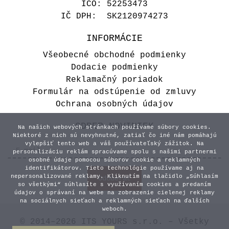
IČO: 52253473
IČ DPH: SK2120974273
INFORMÁCIE
Všeobecné obchodné podmienky
Dodacie podmienky
Reklamačný poriadok
Formulár na odstúpenie od zmluvy
Ochrana osobných údajov
ODBER NOVINIEK
Na našich webových stránkach používame súbory cookies.
Niektoré z nich sú nevyhnutné, zatiaľ čo iné nám pomáhajú
vylepšiť tento web a váš používateľský zážitok. Na
personalizáciu reklám spracúvame spolu s našimi partnermi
osobné údaje pomocou súborov cookie a reklamných
identifikátorov. Tieto technológie používame aj na
nepersonalizované reklamy. Kliknutím na tlačidlo „Súhlasím
so všetkými“ súhlasíte s využívaním cookies a predaním
údajov o správaní na webe na zobrazenie cielenej reklamy
na sociálnych sieťach a reklamných sieťach na ďalších
weboch.
© 2014–2026 ITS YOURS s.r.o. – Všetky