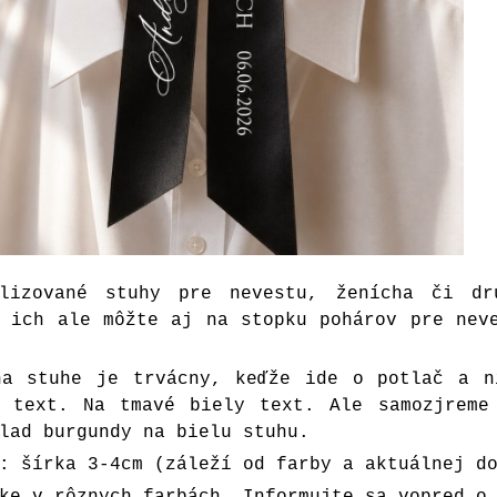
alizované stuhy pre nevestu, ženícha či dr
ť ich ale môžte aj na stopku pohárov pre nev
na stuhe je trvácny, keďže ide o potlač a n
y text. Na tmavé biely text. Ale samozjreme
lad burgundy na bielu stuhu.
: šírka 3-4cm (záleží od farby a aktuálnej d
ke v rôznych farbách. Informujte sa vopred o