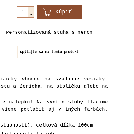
Personalizovaná stuha s menom
Opýtajte sa na tento produkt
užičky vhodné na svadobné vešiaky.
estu a ženícha, na stoličku alebo na
ie nálepku! Na svetlé stuhy tlačíme
 vieme potlačiť aj v iných farbách.
ostupnosti), celková dĺžka 100cm
 dostupnosti farieb.