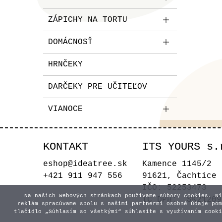
ZÁPICHY NA TORTU
DOMÁCNOSŤ
HRNČEKY
DARČEKY PRE UČITEĽOV
VIANOCE
KONTAKT
ITS YOURS s.
eshop@ideatree.sk
Kamence 1145/2
+421 911 947 556
91621, Čachtice
IČO: 52253473
Na našich webových stránkach používame súbory cookies. Ni
IČ DPH: SK21209
reklám spracúvame spolu s našimi partnermi osobné údaje pom
tlačidlo „Súhlasím so všetkými“ súhlasíte s využívaním cooki