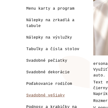
Menu karty a program
Nálepky na zrkadlá a
tabule
Nálepky na výslužky
Tabuľky a čísla stolov
Svadobné pečiatky
erson
Využi
Svadobné dekorácie
auto.
Text 
Poďakovanie rodičom
čiern
Naprík
Svadobné vešiaky
Rozmer
Podnosy a krabičky na
V ponu