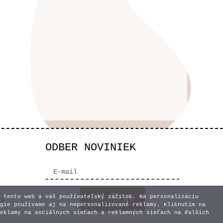
ODBER NOVINIEK
 tento web a váš používateľský zážitok. Na personalizáciu
vy
gie používame aj na nepersonalizované reklamy. Kliknutím na
eklamy na sociálnych sieťach a reklamných sieťach na ďalších