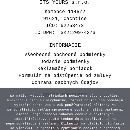
ITS YOURS s.r.o.
Kamence 1145/2
91621, Čachtice
IČO: 52253473
IČ DPH: SK2120974273
INFORMÁCIE
Všeobecné obchodné podmienky
Dodacie podmienky
Reklamačný poriadok
Formulár na odstúpenie od zmluvy
Ochrana osobných údajov
ODBER NOVINIEK
Na našich webových stránkach používame súbory cookies.
Niektoré z nich sú nevyhnutné, zatiaľ čo iné nám pomáhajú
vylepšiť tento web a váš používateľský zážitok. Na
personalizáciu reklám spracúvame spolu s našimi partnermi
osobné údaje pomocou súborov cookie a reklamných
identifikátorov. Tieto technológie používame aj na
nepersonalizované reklamy. Kliknutím na tlačidlo „Súhlasím
so všetkými“ súhlasíte s využívaním cookies a predaním