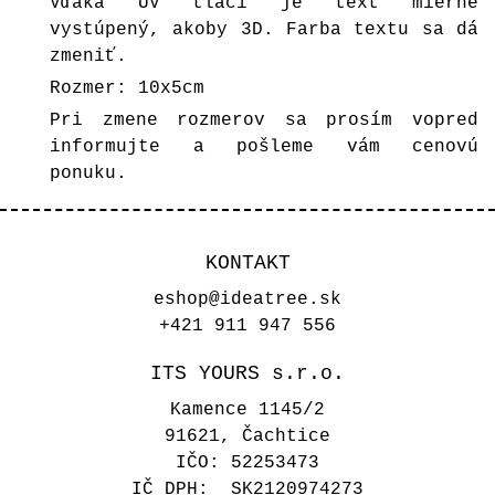
Vďaka UV tlači je text mierne
vystúpený, akoby 3D. Farba textu sa dá
zmeniť.
Rozmer: 10x5cm
Pri zmene rozmerov sa prosím vopred
informujte a pošleme vám cenovú
ponuku.
KONTAKT
eshop@ideatree.sk
+421 911 947 556
ITS YOURS s.r.o.
Kamence 1145/2
91621, Čachtice
IČO: 52253473
IČ DPH: SK2120974273