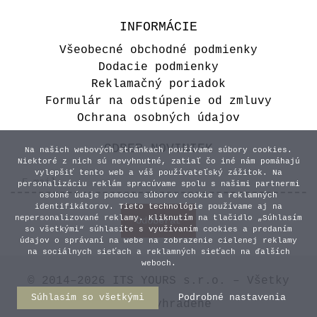
INFORMÁCIE
Všeobecné obchodné podmienky
Dodacie podmienky
Reklamačný poriadok
Formulár na odstúpenie od zmluvy
Ochrana osobných údajov
ODBER NOVINIEK
Na našich webových stránkach používame súbory cookies.
Niektoré z nich sú nevyhnutné, zatiaľ čo iné nám pomáhajú
vylepšiť tento web a váš používateľský zážitok. Na
personalizáciu reklám spracúvame spolu s našimi partnermi
osobné údaje pomocou súborov cookie a reklamných
identifikátorov. Tieto technológie používame aj na
nepersonalizované reklamy. Kliknutím na tlačidlo „Súhlasím
so všetkými“ súhlasíte s využívaním cookies a predaním
údajov o správaní na webe na zobrazenie cielenej reklamy
na sociálnych sieťach a reklamných sieťach na ďalších
weboch.
© 2014–2026 ITS YOURS s.r.o. – Všetky
Súhlasím so všetkými
Podrobné nastavenia
práva vyhradené