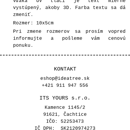
Vďaka UV tlači je text mierne
vystúpený, akoby 3D. Farba textu sa dá
zmeniť.
Rozmer: 10x5cm
Pri zmene rozmerov sa prosím vopred
informujte a pošleme vám cenovú
ponuku.
KONTAKT
eshop@ideatree.sk
+421 911 947 556
ITS YOURS s.r.o.
Kamence 1145/2
91621, Čachtice
IČO: 52253473
IČ DPH: SK2120974273