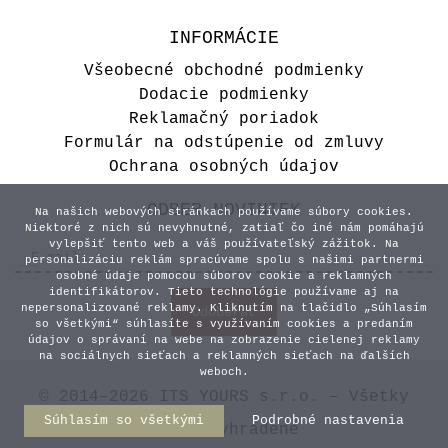
INFORMÁCIE
Všeobecné obchodné podmienky
Dodacie podmienky
Reklamačný poriadok
Formulár na odstúpenie od zmluvy
Ochrana osobných údajov
ODBER NOVINIEK
Na našich webových stránkach používame súbory cookies.
Niektoré z nich sú nevyhnutné, zatiaľ čo iné nám pomáhajú
vylepšiť tento web a váš používateľský zážitok. Na
personalizáciu reklám spracúvame spolu s našimi partnermi
osobné údaje pomocou súborov cookie a reklamných
identifikátorov. Tieto technológie používame aj na
nepersonalizované reklamy. Kliknutím na tlačidlo „Súhlasím
so všetkými“ súhlasíte s využívaním cookies a predaním
údajov o správaní na webe na zobrazenie cielenej reklamy
na sociálnych sieťach a reklamných sieťach na ďalších
weboch.
© 2014–2026 ITS YOURS s.r.o. – Všetky
Súhlasím so všetkými
Podrobné nastavenia
práva vyhradené