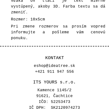
Vďaka UV tlači je text mierne
vystúpený, akoby 3D. Farba textu sa dá
zmeniť.
Rozmer: 10x5cm
Pri zmene rozmerov sa prosím vopred
informujte a pošleme vám cenovú
ponuku.
KONTAKT
eshop@ideatree.sk
+421 911 947 556
ITS YOURS s.r.o.
Kamence 1145/2
91621, Čachtice
IČO: 52253473
IČ DPH: SK2120974273