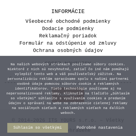
INFORMÁCIE
Všeobecné obchodné podmienky
Dodacie podmienky
Reklamačný poriadok
Formulár na odstúpenie od zmluvy
Ochrana osobných údajov
ODBER NOVINIEK
Na našich webových stránkach používame súbory cookies.
Niektoré z nich sú nevyhnutné, zatiaľ čo iné nám pomáhajú
vylepšiť tento web a váš používateľský zážitok. Na
personalizáciu reklám spracúvame spolu s našimi partnermi
osobné údaje pomocou súborov cookie a reklamných
identifikátorov. Tieto technológie používame aj na
nepersonalizované reklamy. Kliknutím na tlačidlo „Súhlasím
so všetkými“ súhlasíte s využívaním cookies a predaním
údajov o správaní na webe na zobrazenie cielenej reklamy
na sociálnych sieťach a reklamných sieťach na ďalších
weboch.
© 2014–2026 ITS YOURS s.r.o. – Všetky
Súhlasím so všetkými
Podrobné nastavenia
práva vyhradené