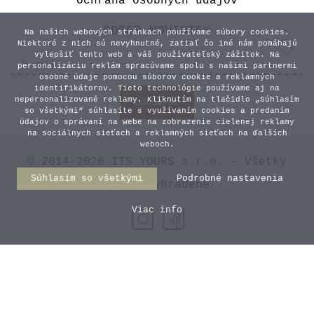
Ochrana osobných údajov
ODBER NOVINIEK
Na našich webových stránkach používame súbory cookies.
Niektoré z nich sú nevyhnutné, zatiaľ čo iné nám pomáhajú
vylepšiť tento web a váš používateľský zážitok. Na
personalizáciu reklám spracúvame spolu s našimi partnermi
osobné údaje pomocou súborov cookie a reklamných
identifikátorov. Tieto technológie používame aj na
nepersonalizované reklamy. Kliknutím na tlačidlo „Súhlasím
so všetkými“ súhlasíte s využívaním cookies a predaním
údajov o správaní na webe na zobrazenie cielenej reklamy
na sociálnych sieťach a reklamných sieťach na ďalších
weboch.
© 2014–2026 ITS YOURS s.r.o. – Všetky
Súhlasím so všetkými
Podrobné nastavenia
práva vyhradené
Viac info