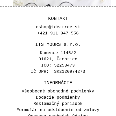
KONTAKT
eshop@ideatree.sk
+421 911 947 556
ITS YOURS s.r.o.
Kamence 1145/2
91621, Čachtice
IČO: 52253473
IČ DPH: SK2120974273
INFORMÁCIE
Svadobné vešiaky - Perlová
Všeobecné obchodné podmienky
mašlička
Dodacie podmienky
Reklamačný poriadok
16,00 €
Formulár na odstúpenie od zmluvy