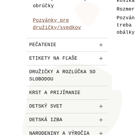
košíka
obrúčky
Rozmer
Pozvá
Pozvánky pre
treba 
družičky/svedkov
obálky
PEČATENIE
ETIKETY NA FĽAŠE
DRUŽIČKY A ROZLÚČKA SO
SLOBODOU
KRST A PRIJÍMANIE
DETSKÝ SVET
DETSKÁ IZBA
NARODENINY A VÝROČIA