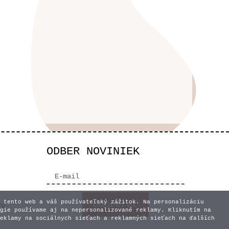
ODBER NOVINIEK
 tento web a váš používateľský zážitok. Na personalizáciu
vy
gie používame aj na nepersonalizované reklamy. Kliknutím na
eklamy na sociálnych sieťach a reklamných sieťach na ďalších