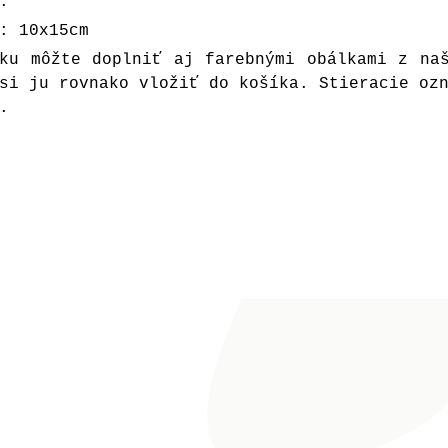
.
: 10x15cm
nku môžte doplniť aj farebnými
obálkami
z naš
si ju rovnako vložiť do košíka. Stieracie oz
.