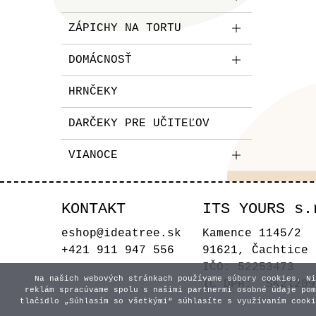
ZÁPICHY NA TORTU
DOMÁCNOSŤ
HRNČEKY
DARČEKY PRE UČITEĽOV
VIANOCE
KONTAKT
ITS YOURS s.
eshop@ideatree.sk
Kamence 1145/2
+421 911 947 556
91621, Čachtice
IČO: 52253473
Na našich webových stránkach používame súbory cookies. Ni
IČ DPH: SK21209
reklám spracúvame spolu s našimi partnermi osobné údaje pom
tlačidlo „Súhlasím so všetkými“ súhlasíte s využívaním cooki