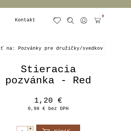
0
a
Kontakt
äť na: Pozvánky pre družičky/svedkov
Stieracia
pozvánka - Red
1,20 €
0,98 €
bez DPH