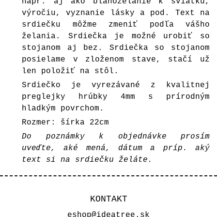
napr. aj ako blahoželanie k sviatku,
výročiu, vyznanie lásky a pod. Text na
srdiečku môžme zmeniť podľa vášho
želania. Srdiečka je možné urobiť so
stojanom aj bez. Srdiečka so stojanom
posielame v zloženom stave, stačí už
len položiť na stôl.
Srdiečko je vyrezávané z kvalitnej
preglejky hrúbky 4mm s prírodným
hladkým povrchom.
Rozmer: šírka 22cm
Do poznámky k objednávke prosím
uveďte, aké mená, dátum a príp. aký
text si na srdiečku želáte.
KONTAKT
eshop@ideatree.sk