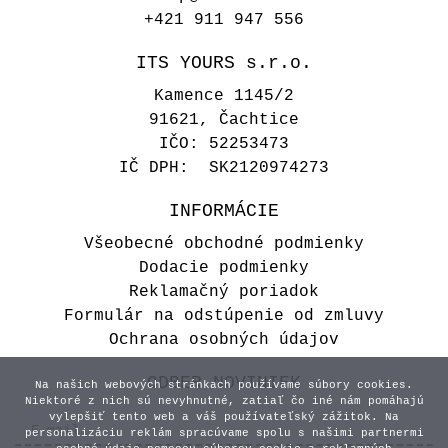
+421 911 947 556
ITS YOURS s.r.o.
Kamence 1145/2
91621, Čachtice
IČO: 52253473
IČ DPH: SK2120974273
INFORMÁCIE
Všeobecné obchodné podmienky
Dodacie podmienky
Reklamačný poriadok
Formulár na odstúpenie od zmluvy
Ochrana osobných údajov
ODBER NOVINIEK
Na našich webových stránkach používame súbory cookies.
Niektoré z nich sú nevyhnutné, zatiaľ čo iné nám pomáhajú
vylepšiť tento web a váš používateľský zážitok. Na
personalizáciu reklám spracúvame spolu s našimi partnermi